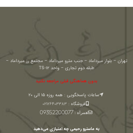
تهران – بلوار میرداماد – جنب مترو میرداماد – مجتمع رز میرداماد –
طبقه دوم تجاری – واحد TS-12
بدون هماهنگی قبلی مراجعه نکنید
ساعات پاسخگویی : همه روزه 15 الی 20
فروشگاه :
02126403383
همراه :
09352200077
به ماسترو رحیمی چه امتیازی می‌دهید