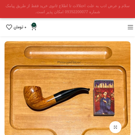
سلام و عرض ادب به علت اختلالات تا اطلاع ثانوی خرید فقط از طریق پیامک
شماره 09352200077 امکان پذیر است.
0
0
تومان
بزرگنمایی تصویر