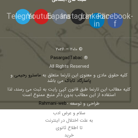
Telegram
Youtube
Eaparat
Instagram
Linkedin-
Facebook-
in
f
© 2010 – 2026
PasargadTabac
®
All Rights Reserved
كليه حقوق مادی و معنوی اين تارنما متعلق به
ماسترو رحیمی
و
پاسارگاد تاباک
می باشد
کلیه مطالب این تارنما طبق قانون کپی رایت به ثبت می رسند، لذا
استفاده از این مطالب بدون ذکر منبع ممنوع است
طراحی و توسعه -
Rahmani-web
سلام و عرض ادب
به علت اختلال در اینترنت
تا اطلاع ثانوی
خرید