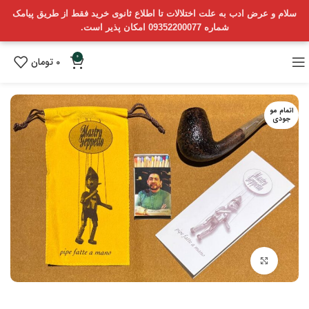
سلام و عرض ادب به علت اختلالات تا اطلاع ثانوی خرید فقط از طریق پیامک
شماره 09352200077 امکان پذیر است.
0
0
تومان
اتمام مو
جودی
بزرگنمایی تصویر