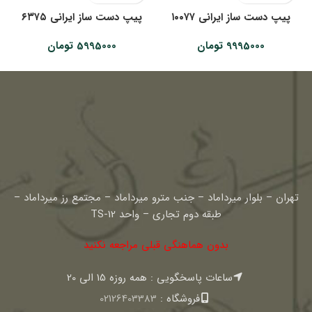
پیپ دست ساز ایرانی ۱۰۰۷۷
پیپ دست ساز ایرانی ۶۳۷۵
9995000
تومان
5995000
تومان
تهران – بلوار میرداماد – جنب مترو میرداماد – مجتمع رز میرداماد –
طبقه دوم تجاری – واحد TS-12
بدون هماهنگی قبلی مراجعه نکنید
ساعات پاسخگویی : همه روزه 15 الی 20
فروشگاه :
02126403383