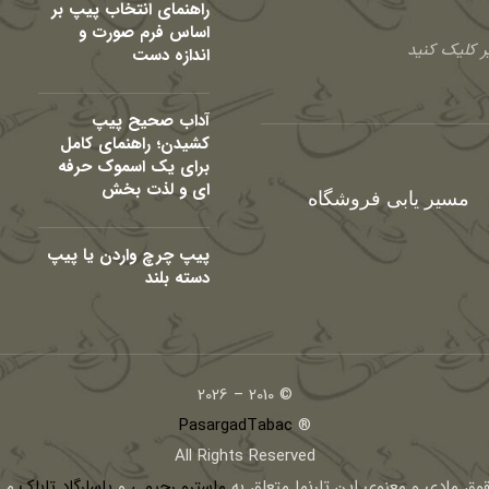
راهنمای انتخاب پیپ بر
اساس فرم صورت و
 کلیک کنید
اندازه دست
آداب صحیح پیپ
کشیدن؛ راهنمای کامل
برای یک اسموک حرفه
ای و لذت بخش
مسیر یابی فروشگاه
پیپ چرچ واردن یا پیپ
دسته بلند
© 2010 – 2026
PasargadTabac
®
All Rights Reserved
قوق مادی و معنوی اين تارنما متعلق به
ماسترو رحیمی
و
پاسارگاد تاباک
می 