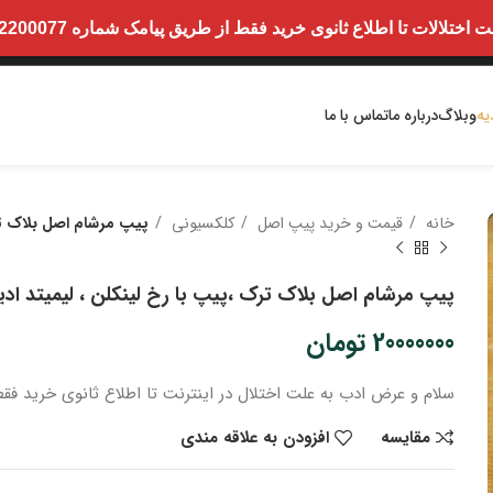
ت تا اطلاع ثانوی خرید فقط از طریق پیامک شماره 09352200077 امکان پذیر است.
یه
وبلاگ
درباره ما
تماس با ما
خانه
قیمت و خرید پیپ اصل
کلکسیونی
پیپ مرشام اصل بلاک تر
پیپ مرشام اصل بلاک ترک ،پیپ با رخ لینکلن ، لیمیتد ا
20000000
تومان
سلام و عرض ادب
به علت اختلال در اینترنت
تا اطلاع ثانوی
خرید
فقط
مقایسه
افزودن به علاقه مندی