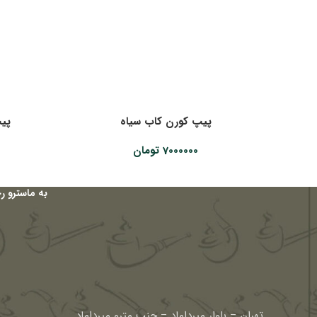
پیپ کورن کاب سیاه
پیپ
7000000
تومان
به ماسترو ر
تهران – بلوار میرداماد – جنب مترو میرداماد