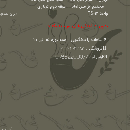
– مجتمع رز میرداماد – طبقه دوم تجاری –
واحد TS-12
روی تصویر
بدون هماهنگی قبلی مراجعه نکنید
ساعات پاسخگویی : همه روزه 15 الی 20
فروشگاه :
02126403383
همراه :
09352200077
كليه ح