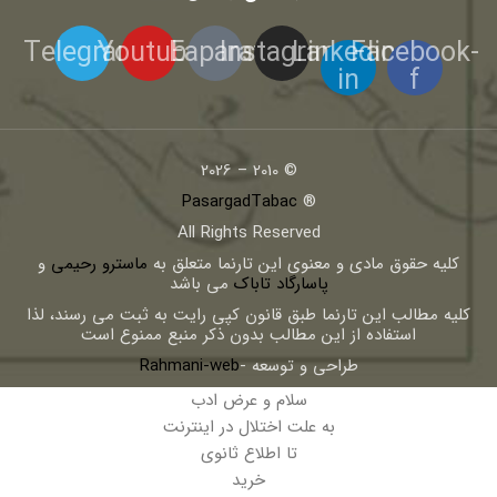
Telegram
Youtube
Eaparat
Instagram
Linkedin-
Facebook-
in
f
© 2010 – 2026
PasargadTabac
®
All Rights Reserved
كليه حقوق مادی و معنوی اين تارنما متعلق به
ماسترو رحیمی
و
پاسارگاد تاباک
می باشد
کلیه مطالب این تارنما طبق قانون کپی رایت به ثبت می رسند، لذا
استفاده از این مطالب بدون ذکر منبع ممنوع است
طراحی و توسعه -
Rahmani-web
سلام و عرض ادب
به علت اختلال در اینترنت
تا اطلاع ثانوی
خرید