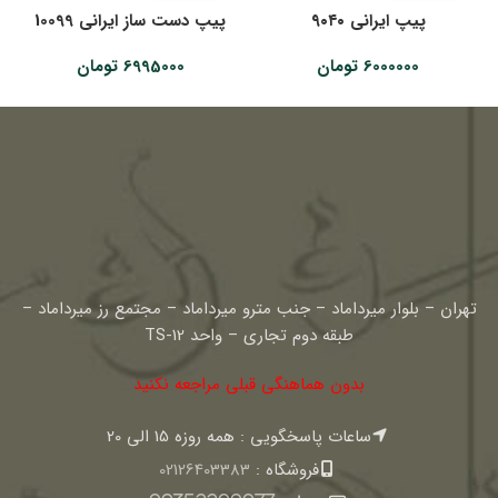
پیپ ایرانی ۹۰۴۰
پیپ دست ساز ایرانی 10099
6000000
تومان
6995000
تومان
تهران – بلوار میرداماد – جنب مترو میرداماد – مجتمع رز میرداماد –
طبقه دوم تجاری – واحد TS-12
بدون هماهنگی قبلی مراجعه نکنید
ساعات پاسخگویی : همه روزه 15 الی 20
فروشگاه :
02126403383