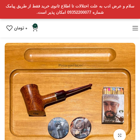
سلام و عرض ادب به علت اختلالات تا اطلاع ثانوی خرید فقط از طریق پیامک
شماره 09352200077 امکان پذیر است.
0
0
تومان
بزرگنمایی تصویر