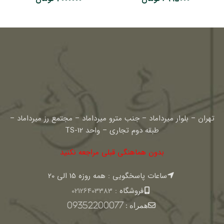
تهران – بلوار میرداماد – جنب مترو میرداماد – مجتمع رز میرداماد –
طبقه دوم تجاری – واحد TS-12
بدون هماهنگی قبلی مراجعه نکنید
ساعات پاسخگویی : همه روزه 15 الی 20
فروشگاه :
02126403383
همراه :
09352200077