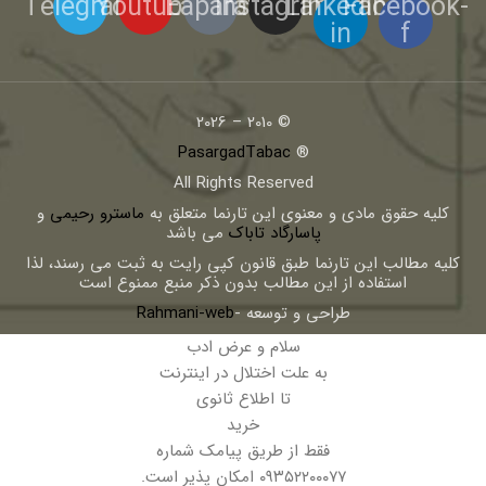
Telegram
Youtube
Eaparat
Instagram
Linkedin-
Facebook-
in
f
© 2010 – 2026
PasargadTabac
®
All Rights Reserved
كليه حقوق مادی و معنوی اين تارنما متعلق به
ماسترو رحیمی
و
پاسارگاد تاباک
می باشد
کلیه مطالب این تارنما طبق قانون کپی رایت به ثبت می رسند، لذا
استفاده از این مطالب بدون ذکر منبع ممنوع است
طراحی و توسعه -
Rahmani-web
سلام و عرض ادب
به علت اختلال در اینترنت
تا اطلاع ثانوی
خرید
فقط از طریق پیامک شماره
۰۹۳۵۲۲۰۰۰۷۷ امکان پذیر است.