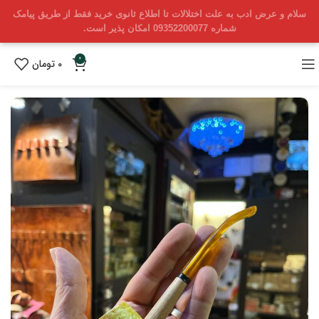
سلام و عرض ادب به علت اختلالات تا اطلاع ثانوی خرید فقط از طریق پیامک
شماره 09352200077 امکان پذیر است.
0
0
تومان