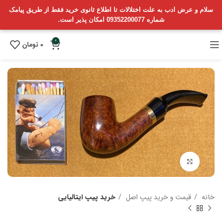
سلام و عرض ادب به علت اختلالات تا اطلاع ثانوی خرید فقط از طریق پیامک
شماره 09352200077 امکان پذیر است.
0
0
تومان
بزرگنمایی تصویر
خانه
قیمت و خرید پیپ اصل
خرید پیپ ایتالیایی