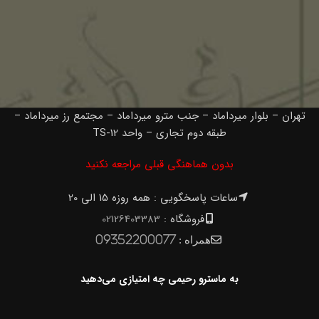
تهران – بلوار میرداماد – جنب مترو میرداماد – مجتمع رز میرداماد –
طبقه دوم تجاری – واحد TS-12
بدون هماهنگی قبلی مراجعه نکنید
ساعات پاسخگویی : همه روزه 15 الی 20
فروشگاه :
02126403383
همراه :
09352200077
به ماسترو رحیمی چه امتیازی می‌دهید