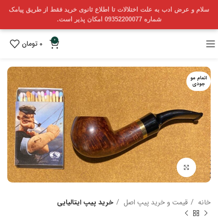
سلام و عرض ادب به علت اختلالات تا اطلاع ثانوی خرید فقط از طریق پیامک
شماره 09352200077 امکان پذیر است.
0
0
تومان
اتمام مو
جودی
بزرگنمایی تصویر
خانه
قیمت و خرید پیپ اصل
خرید پیپ ایتالیایی