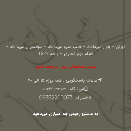
تهران – بلوار میرداماد – جنب مترو میرداماد – مجتمع رز میرداماد –
طبقه دوم تجاری – واحد TS-12
بدون هماهنگی قبلی مراجعه نکنید
ساعات پاسخگویی : همه روزه 15 الی 20
فروشگاه :
02126403383
همراه :
09352200077
به ماسترو رحیمی چه امتیازی می‌دهید