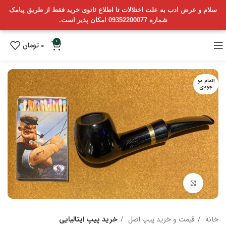
سلام و عرض ادب به علت اختلالات تا اطلاع ثانوی خرید فقط از طریق پیامک
شماره 09352200077 امکان پذیر است.
0
0
تومان
اتمام مو
جودی
بزرگنمایی تصویر
خانه
قیمت و خرید پیپ اصل
خرید پیپ ایتالیایی