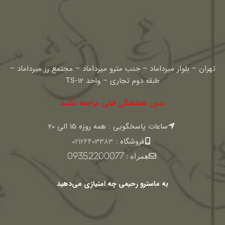
تهران – بلوار میرداماد – جنب مترو میرداماد – مجتمع رز میرداماد –
طبقه دوم تجاری – واحد TS-12
بدون هماهنگی قبلی مراجعه نکنید
ساعات پاسخگویی : همه روزه 15 الی 20
فروشگاه :
02126403383
همراه :
09352200077
به ماسترو رحیمی چه امتیازی می‌دهید