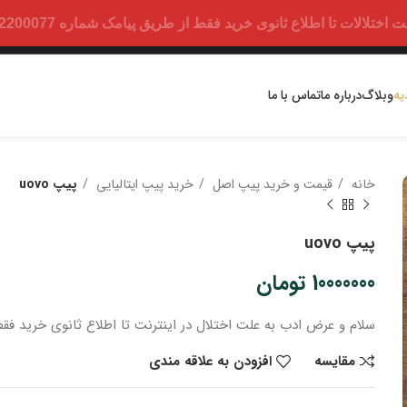
ت تا اطلاع ثانوی خرید فقط از طریق پیامک شماره 09352200077 امکان پذیر است.
یه
وبلاگ
درباره ما
تماس با ما
خانه
قیمت و خرید پیپ اصل
خرید پیپ ایتالیایی
پیپ uovo
پیپ uovo
10000000
تومان
سلام و عرض ادب
به علت اختلال در اینترنت
تا اطلاع ثانوی
خرید
فقط
مقایسه
افزودن به علاقه مندی