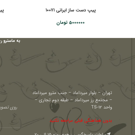
پیپ دست ساز ایرانی ۱۰۰۷۱
پیپ
5000000
تومان
به ماسترو ر
تهران – بلوار میرداماد – جنب مترو میرداماد
– مجتمع رز میرداماد – طبقه دوم تجاری –
واحد TS-12
روی تصویر
بدون هماهنگی قبلی مراجعه نکنید
ساعات پاسخگویی : همه روزه 15 الی 20