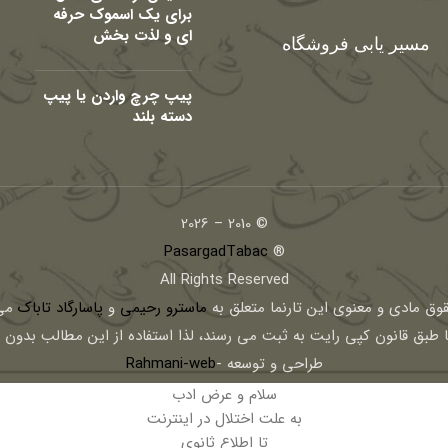
برای یک اسموک حرفه
ای و لذت بخش
مسیر یابی فروشگاه
پیپ چرچ واردن یا پیپ
دسته بلند
© 2010 – 2026
PasargadTabac
®
All Rights Reserved
قوق مادی و معنوی اين تارنما متعلق به
ماسترو رحیمی
و
پاسارگاد تاباک
می 
ا طبق قانون کپی رایت به ثبت می رسند، لذا استفاده از این مطالب بدون
طراحی و توسعه -
Rahmani-web
سلام و عرض ادب
به علت اختلال در اینترنت
تا اطلاع ثانوی