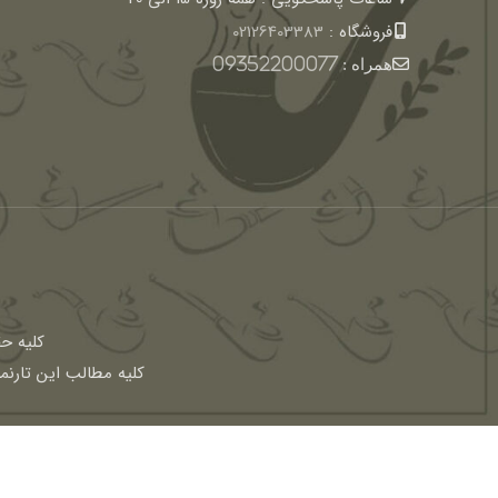
فروشگاه :
02126403383
همراه :
09352200077
كليه ح
کلیه مطالب این تارنم