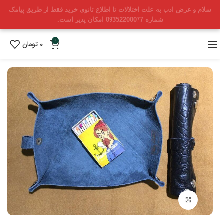
سلام و عرض ادب به علت اختلالات تا اطلاع ثانوی خرید فقط از طریق پیامک
شماره 09352200077 امکان پذیر است.
0
0
تومان
بزرگنمایی تصویر