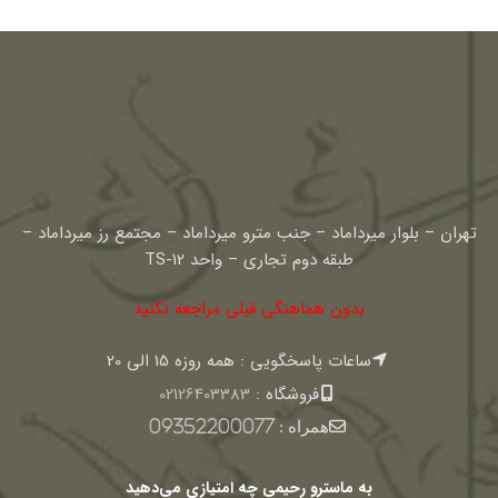
تهران – بلوار میرداماد – جنب مترو میرداماد – مجتمع رز میرداماد –
طبقه دوم تجاری – واحد TS-12
بدون هماهنگی قبلی مراجعه نکنید
ساعات پاسخگویی : همه روزه 15 الی 20
فروشگاه :
02126403383
همراه :
09352200077
به ماسترو رحیمی چه امتیازی می‌دهید