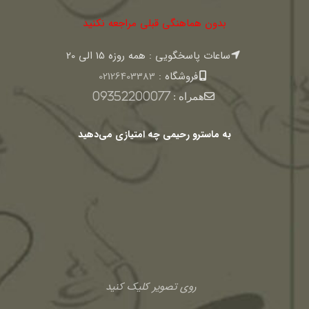
بدون هماهنگی قبلی مراجعه نکنید
ساعات پاسخگویی : همه روزه 15 الی 20
فروشگاه :
02126403383
همراه :
09352200077
به ماسترو رحیمی چه امتیازی می‌دهید
روی تصویر کلیک کنید