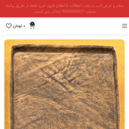
سلام و عرض ادب به علت اختلالات تا اطلاع ثانوی خرید فقط از طریق پیامک
شماره 09352200077 امکان پذیر است.
0
0
تومان