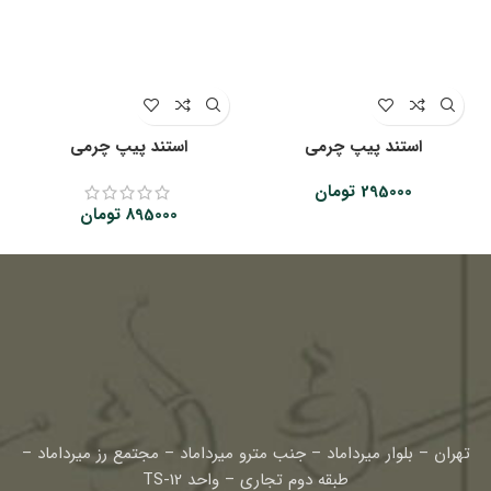
استند پیپ چرمی
استند پیپ چرمی
295000
تومان
895000
تومان
تهران – بلوار میرداماد – جنب مترو میرداماد – مجتمع رز میرداماد –
طبقه دوم تجاری – واحد TS-12