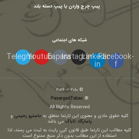
پیپ چرچ واردن یا پیپ دسته بلند
شبکه های اجتماعی
Telegram
Youtube
Eaparat
Instagram
Linkedin-
Facebook-
in
f
© 2010 – 2026
PasargadTabac
®
All Rights Reserved
كليه حقوق مادی و معنوی اين تارنما متعلق به
ماسترو رحیمی
و
پاسارگاد تاباک
می باشد
کلیه مطالب این تارنما طبق قانون کپی رایت به ثبت می رسند، لذا
استفاده از این مطالب بدون ذکر منبع ممنوع است