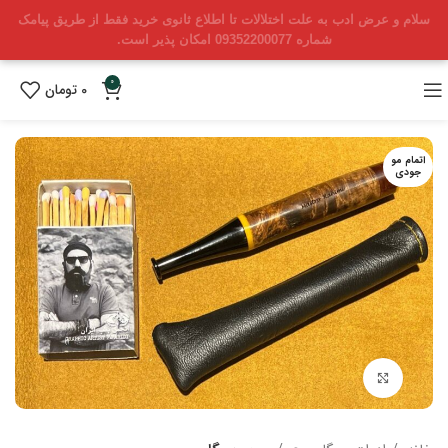
سلام و عرض ادب به علت اختلالات تا اطلاع ثانوی خرید فقط از طریق پیامک
شماره 09352200077 امکان پذیر است.
0
0
تومان
اتمام مو
جودی
بزرگنمایی تصویر