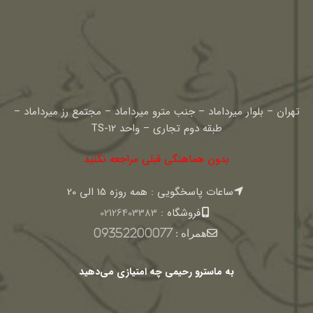
تهران – بلوار میرداماد – جنب مترو میرداماد – مجتمع رز میرداماد –
طبقه دوم تجاری – واحد TS-12
بدون هماهنگی قبلی مراجعه نکنید
ساعات پاسخگویی : همه روزه 15 الی 20
فروشگاه :
02126403383
همراه :
09352200077
به ماسترو رحیمی چه امتیازی می‌دهید