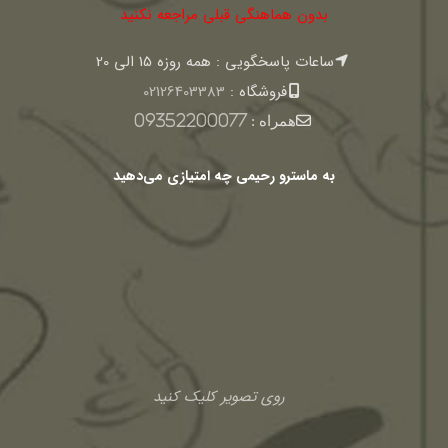
بدون هماهنگی قبلی مراجعه نکنید
ساعات پاسخگویی : همه روزه 15 الی 20
فروشگاه :
02126403383
همراه :
09352200077
به ماسترو رحیمی چه امتیازی می‌دهید
روی تصویر کلیک کنید