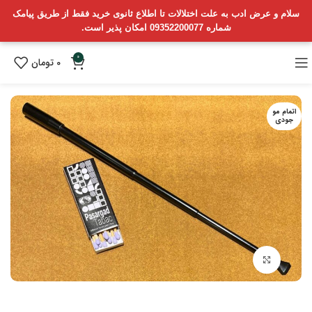
سلام و عرض ادب به علت اختلالات تا اطلاع ثانوی خرید فقط از طریق پیامک
شماره 09352200077 امکان پذیر است.
0
0
تومان
اتمام مو
جودی
بزرگنمایی تصویر