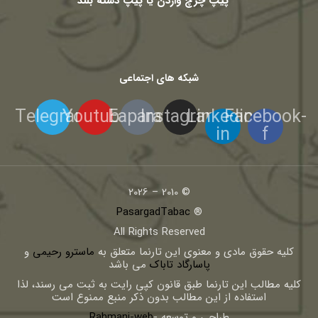
پیپ چرچ واردن یا پیپ دسته بلند
شبکه های اجتماعی
Telegram
Youtube
Eaparat
Instagram
Linkedin-
Facebook-
in
f
© 2010 – 2026
PasargadTabac
®
All Rights Reserved
كليه حقوق مادی و معنوی اين تارنما متعلق به
ماسترو رحیمی
و
پاسارگاد تاباک
می باشد
کلیه مطالب این تارنما طبق قانون کپی رایت به ثبت می رسند، لذا
استفاده از این مطالب بدون ذکر منبع ممنوع است
طراحی و توسعه -
Rahmani-web