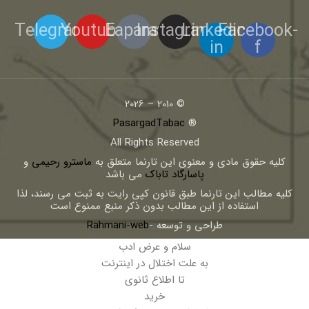
Telegram
Youtube
Eaparat
Instagram
Linkedin-
Facebook-
in
f
© 2010 – 2026
PasargadTabac
®
All Rights Reserved
كليه حقوق مادی و معنوی اين تارنما متعلق به
ماسترو رحیمی
و
پاسارگاد تاباک
می باشد
کلیه مطالب این تارنما طبق قانون کپی رایت به ثبت می رسند، لذا
استفاده از این مطالب بدون ذکر منبع ممنوع است
طراحی و توسعه -
Rahmani-web
سلام و عرض ادب
به علت اختلال در اینترنت
تا اطلاع ثانوی
خرید