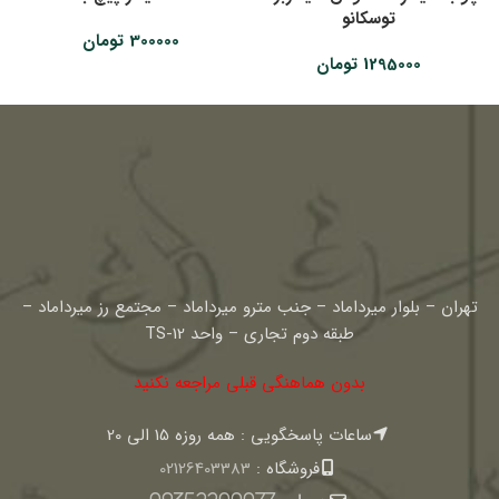
توسکانو
300000
تومان
1295000
تومان
تهران – بلوار میرداماد – جنب مترو میرداماد – مجتمع رز میرداماد –
طبقه دوم تجاری – واحد TS-12
بدون هماهنگی قبلی مراجعه نکنید
ساعات پاسخگویی : همه روزه 15 الی 20
فروشگاه :
02126403383