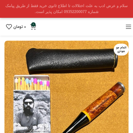
سلام و عرض ادب به علت اختلالات تا اطلاع ثانوی خرید فقط از طریق پیامک
شماره 09352200077 امکان پذیر است.
0
0
تومان
اتمام مو
جودی