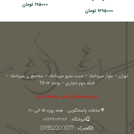
195000
تومان
1295000
تومان
تهران – بلوار میرداماد – جنب مترو میرداماد – مجتمع رز میرداماد –
طبقه دوم تجاری – واحد TS-12
بدون هماهنگی قبلی مراجعه نکنید
ساعات پاسخگویی : همه روزه 15 الی 20
فروشگاه :
02126403383
همراه :
09352200077