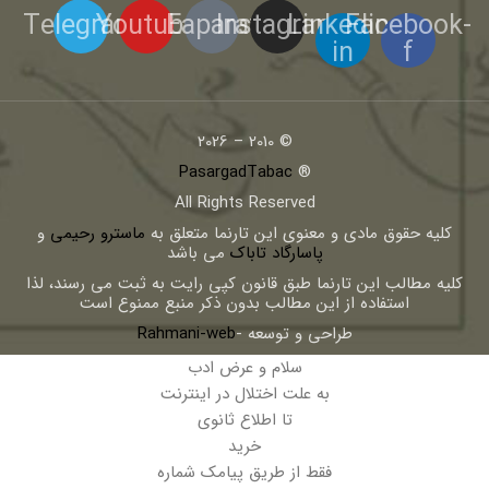
Telegram
Youtube
Eaparat
Instagram
Linkedin-
Facebook-
in
f
© 2010 – 2026
PasargadTabac
®
All Rights Reserved
كليه حقوق مادی و معنوی اين تارنما متعلق به
ماسترو رحیمی
و
پاسارگاد تاباک
می باشد
کلیه مطالب این تارنما طبق قانون کپی رایت به ثبت می رسند، لذا
استفاده از این مطالب بدون ذکر منبع ممنوع است
طراحی و توسعه -
Rahmani-web
سلام و عرض ادب
به علت اختلال در اینترنت
تا اطلاع ثانوی
خرید
فقط از طریق پیامک شماره