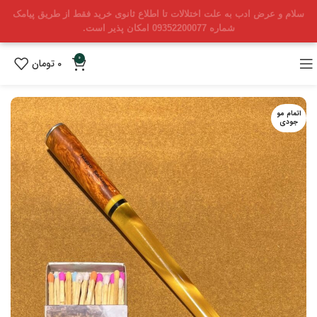
سلام و عرض ادب به علت اختلالات تا اطلاع ثانوی خرید فقط از طریق پیامک
شماره 09352200077 امکان پذیر است.
0
0
تومان
اتمام مو
جودی