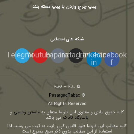
پیپ چرچ واردن یا پیپ دسته بلند
شبکه های اجتماعی
Telegram
Youtube
Eaparat
Instagram
Linkedin-
Facebook-
in
f
© 2010 – 2026
PasargadTabac
®
All Rights Reserved
كليه حقوق مادی و معنوی اين تارنما متعلق به
ماسترو رحیمی
و
پاسارگاد تاباک
می باشد
کلیه مطالب این تارنما طبق قانون کپی رایت به ثبت می رسند، لذا
استفاده از این مطالب بدون ذکر منبع ممنوع است