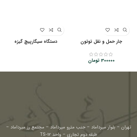
جار حمل و نقل توتون
دستگاه سیگارپیچ گیزه
300000
تومان
تهران – بلوار میرداماد – جنب مترو میرداماد – مجتمع رز میرداماد –
طبقه دوم تجاری – واحد TS-12