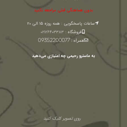
بدون هماهنگی قبلی مراجعه نکنید
ساعات پاسخگویی : همه روزه 15 الی 20
فروشگاه :
02126403383
همراه :
09352200077
به ماسترو رحیمی چه امتیازی می‌دهید
روی تصویر کلیک کنید