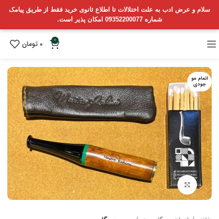
سلام و عرض ادب به علت اختلالات تا اطلاع ثانوی خرید فقط از طریق پیامک
شماره 09352200077 امکان پذیر است.
0
0
تومان
اتمام مو
جودی
بزرگنمایی تصویر