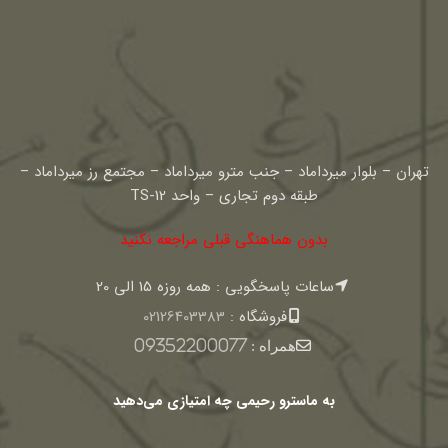
تهران – بلوار میرداماد – جنب مترو میرداماد – مجتمع رز میرداماد –
طبقه دوم تجاری – واحد TS-12
بدون هماهنگی قبلی مراجعه نکنید
ساعات پاسخگویی : همه روزه 15 الی 20
فروشگاه :
02126403383
همراه :
09352200077
به ماسترو رحیمی چه امتیازی می‌دهید