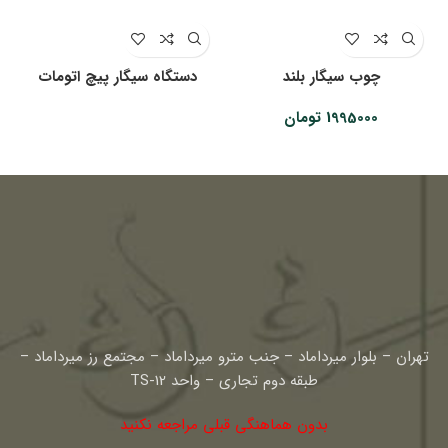
چوب سیگار بلند
دستگاه سیگار پیچ اتومات
چ
1995000
تومان
تهران – بلوار میرداماد – جنب مترو میرداماد – مجتمع رز میرداماد –
طبقه دوم تجاری – واحد TS-12
بدون هماهنگی قبلی مراجعه نکنید