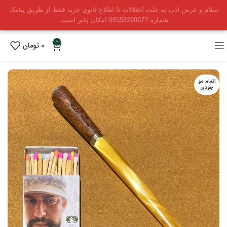
سلام و عرض ادب به علت اختلالات تا اطلاع ثانوی خرید فقط از طریق پیامک
شماره 09352200077 امکان پذیر است.
0
0
تومان
اتمام مو
جودی