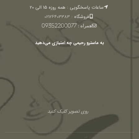
ساعات پاسخگویی : همه روزه 15 الی 20
فروشگاه :
02126403383
همراه :
09352200077
به ماسترو رحیمی چه امتیازی می‌دهید
روی تصویر کلیک کنید