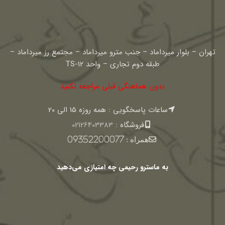
تهران – بلوار میرداماد – جنب مترو میرداماد – مجتمع رز میرداماد –
طبقه دوم تجاری – واحد TS-12
بدون هماهنگی قبلی مراجعه نکنید
ساعات پاسخگویی : همه روزه 15 الی 20
فروشگاه :
02126403383
همراه :
09352200077
به ماسترو رحیمی چه امتیازی می‌دهید