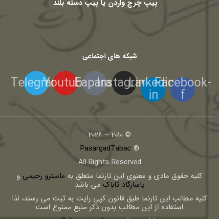
پیپ چرچ واردن یا پیپ دسته بلند
شبکه های اجتماعی
Telegram
Youtube
Eaparat
Instagram
Linkedin-
Facebook-
in
f
© 2010 – 2026
PasargadTabac
®
All Rights Reserved
كليه حقوق مادی و معنوی اين تارنما متعلق به
ماسترو رحیمی
و
پاسارگاد تاباک
می باشد
کلیه مطالب این تارنما طبق قانون کپی رایت به ثبت می رسند، لذا
استفاده از این مطالب بدون ذکر منبع ممنوع است