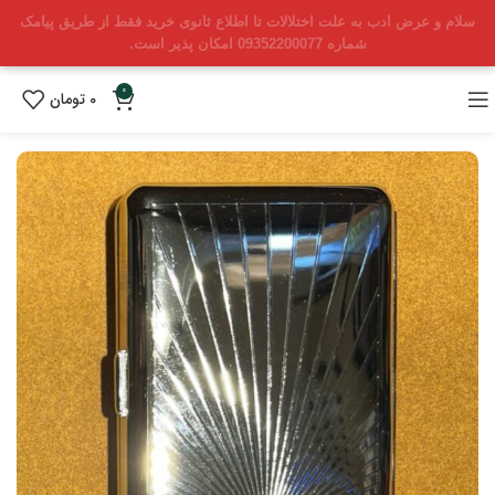
سلام و عرض ادب به علت اختلالات تا اطلاع ثانوی خرید فقط از طریق پیامک
شماره 09352200077 امکان پذیر است.
0
0
تومان