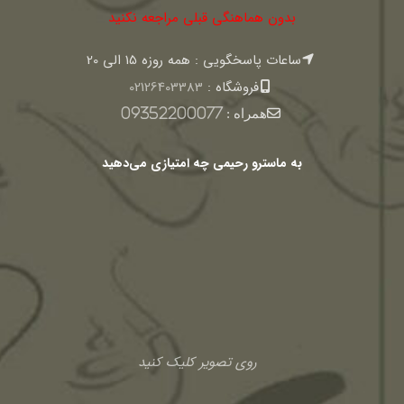
بدون هماهنگی قبلی مراجعه نکنید
ساعات پاسخگویی : همه روزه 15 الی 20
فروشگاه :
02126403383
همراه :
09352200077
به ماسترو رحیمی چه امتیازی می‌دهید
روی تصویر کلیک کنید