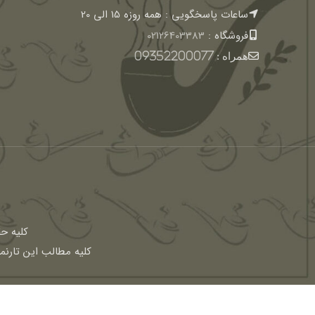
ساعات پاسخگویی : همه روزه 15 الی 20
فروشگاه :
02126403383
همراه :
09352200077
كليه ح
کلیه مطالب این تارنم