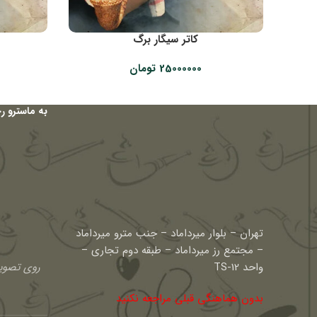
کاتر سیگار برگ
25000000
تومان
به ماسترو ر
تهران – بلوار میرداماد – جنب مترو میرداماد
– مجتمع رز میرداماد – طبقه دوم تجاری –
واحد TS-12
روی تصویر
بدون هماهنگی قبلی مراجعه نکنید