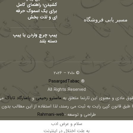
کشیدن؛ راهنمای کامل
برای یک اسموک حرفه
ای و لذت بخش
مسیر یابی فروشگاه
پیپ چرچ واردن یا پیپ
دسته بلند
© 2010 – 2026
PasargadTabac
®
All Rights Reserved
قوق مادی و معنوی اين تارنما متعلق به
ماسترو رحیمی
و
پاسارگاد تاباک
می 
ا طبق قانون کپی رایت به ثبت می رسند، لذا استفاده از این مطالب بدون
طراحی و توسعه -
Rahmani-web
سلام و عرض ادب
به علت اختلال در اینترنت