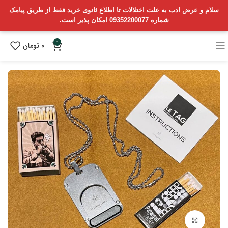
سلام و عرض ادب به علت اختلالات تا اطلاع ثانوی خرید فقط از طریق پیامک
شماره 09352200077 امکان پذیر است.
0
0
تومان
بزرگنمایی تصویر