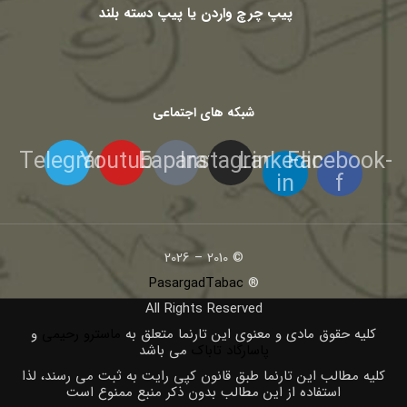
پیپ چرچ واردن یا پیپ دسته بلند
شبکه های اجتماعی
Telegram
Youtube
Eaparat
Instagram
Linkedin-
Facebook-
in
f
© 2010 – 2026
PasargadTabac
®
All Rights Reserved
كليه حقوق مادی و معنوی اين تارنما متعلق به
ماسترو رحیمی
و
پاسارگاد تاباک
می باشد
کلیه مطالب این تارنما طبق قانون کپی رایت به ثبت می رسند، لذا
استفاده از این مطالب بدون ذکر منبع ممنوع است