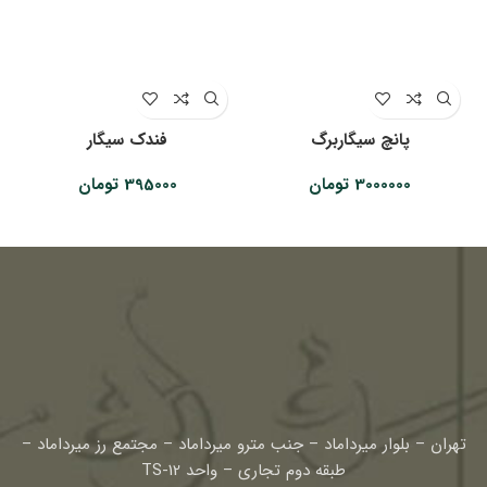
پانچ سیگاربرگ
فندک سیگار
3000000
تومان
395000
تومان
تهران – بلوار میرداماد – جنب مترو میرداماد – مجتمع رز میرداماد –
طبقه دوم تجاری – واحد TS-12