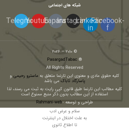
شبکه های اجتماعی
Telegram
Youtube
Eaparat
Instagram
Linkedin-
Facebook-
in
f
© 2010 – 2026
PasargadTabac
®
All Rights Reserved
كليه حقوق مادی و معنوی اين تارنما متعلق به
ماسترو رحیمی
و
پاسارگاد تاباک
می باشد
کلیه مطالب این تارنما طبق قانون کپی رایت به ثبت می رسند، لذا
استفاده از این مطالب بدون ذکر منبع ممنوع است
طراحی و توسعه -
Rahmani-web
سلام و عرض ادب
به علت اختلال در اینترنت
تا اطلاع ثانوی