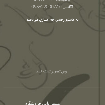
فروشگاه :
02126403383
همراه :
09352200077
به ماسترو رحیمی چه امتیازی می‌دهید
روی تصویر کلیک کنید
مسیر یابی فروشگاه