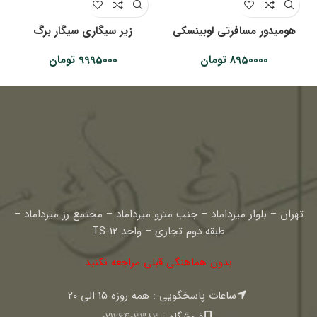
هومیدور مسافرتی لوبینسکی
زیر سیگاری سیگار برگ
8950000
تومان
9995000
تومان
تهران – بلوار میرداماد – جنب مترو میرداماد – مجتمع رز میرداماد –
طبقه دوم تجاری – واحد TS-12
بدون هماهنگی قبلی مراجعه نکنید
ساعات پاسخگویی : همه روزه 15 الی 20