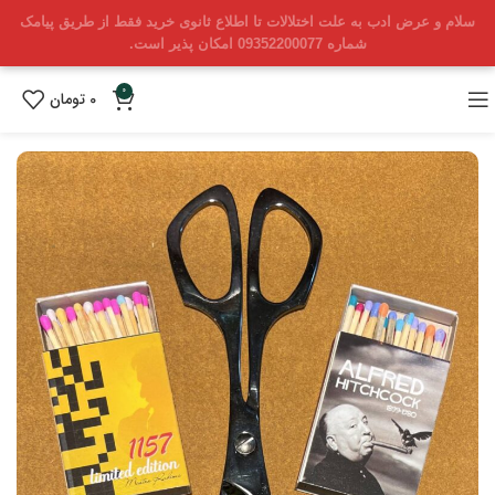
سلام و عرض ادب به علت اختلالات تا اطلاع ثانوی خرید فقط از طریق پیامک
شماره 09352200077 امکان پذیر است.
0
0
تومان