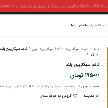
ت تا اطلاع ثانوی خرید فقط از طریق پیامک شماره 09352200077 امکان پذیر است.
یه
وبلاگ
درباره ما
تماس با ما
خانه
ادوات سیگار پیچ
کاغذ سیگار پیچ | پیپر
کاغذ سیگارپیچ بلند
کاغذ سیگارپیچ بلند
195000
تومان
سلام و عرض ادب
به علت اختلال در اینترنت
تا اطلاع ثانوی
خرید
فقط
مقایسه
افزودن به علاقه مندی