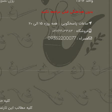
واحد TS-12
روی تصویر
بدون هماهنگی قبلی مراجعه نکنید
ساعات پاسخگویی : همه روزه 15 الی 20
فروشگاه :
02126403383
همراه :
09352200077
كليه ح
کلیه مطالب این تارنم