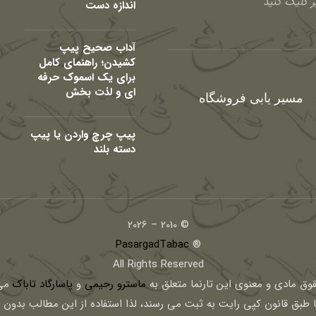
 کلیک کنید
اندازه دست
آداب صحیح پیپ
کشیدن؛ راهنمای کامل
برای یک اسموک حرفه
ای و لذت بخش
مسیر یابی فروشگاه
پیپ چرچ واردن یا پیپ
دسته بلند
© 2010 – 2026
PasargadTabac
®
All Rights Reserved
قوق مادی و معنوی اين تارنما متعلق به
ماسترو رحیمی
و
پاسارگاد تاباک
می 
ا طبق قانون کپی رایت به ثبت می رسند، لذا استفاده از این مطالب بدون