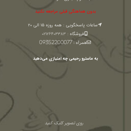
بدون هماهنگی قبلی مراجعه نکنید
ساعات پاسخگویی : همه روزه 15 الی 20
فروشگاه :
02126403383
همراه :
09352200077
به ماسترو رحیمی چه امتیازی می‌دهید
روی تصویر کلیک کنید