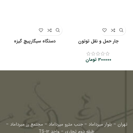
جار حمل و نقل توتون
دستگاه سیگارپیچ گیزه
300000
تومان
تهران – بلوار میرداماد – جنب مترو میرداماد – مجتمع رز میرداماد –
طبقه دوم تجاری – واحد TS-12