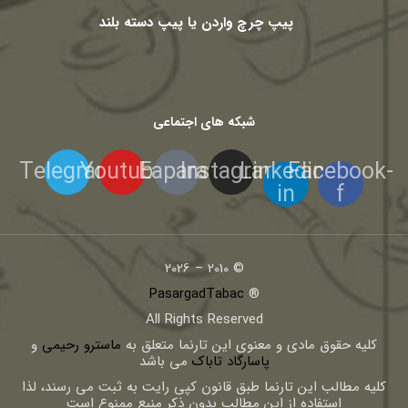
پیپ چرچ واردن یا پیپ دسته بلند
شبکه های اجتماعی
Telegram
Youtube
Eaparat
Instagram
Linkedin-
Facebook-
in
f
© 2010 – 2026
PasargadTabac
®
All Rights Reserved
كليه حقوق مادی و معنوی اين تارنما متعلق به
ماسترو رحیمی
و
پاسارگاد تاباک
می باشد
کلیه مطالب این تارنما طبق قانون کپی رایت به ثبت می رسند، لذا
استفاده از این مطالب بدون ذکر منبع ممنوع است