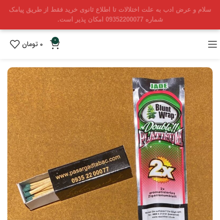
سلام و عرض ادب به علت اختلالات تا اطلاع ثانوی خرید فقط از طریق پیامک
شماره 09352200077 امکان پذیر است.
0
0
تومان