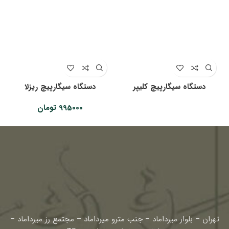
دستگاه سیگارپیچ کلیپر
دستگاه سیگارپیچ ریزلا
995000
تومان
تهران – بلوار میرداماد – جنب مترو میرداماد – مجتمع رز میرداماد –