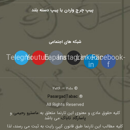
پیپ چرچ واردن یا پیپ دسته بلند
شبکه های اجتماعی
Telegram
Youtube
Eaparat
Instagram
Linkedin-
Facebook-
in
f
© 2010 – 2026
PasargadTabac
®
All Rights Reserved
كليه حقوق مادی و معنوی اين تارنما متعلق به
ماسترو رحیمی
و
پاسارگاد تاباک
می باشد
کلیه مطالب این تارنما طبق قانون کپی رایت به ثبت می رسند، لذا