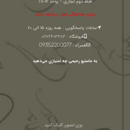
طبقه دوم تجاری – واحد TS-12
بدون هماهنگی قبلی مراجعه نکنید
ساعات پاسخگویی : همه روزه 15 الی 20
فروشگاه :
02126403383
همراه :
09352200077
به ماسترو رحیمی چه امتیازی می‌دهید
روی تصویر کلیک کنید