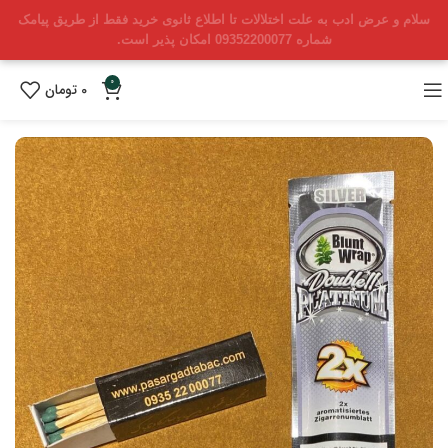
سلام و عرض ادب به علت اختلالات تا اطلاع ثانوی خرید فقط از طریق پیامک
شماره 09352200077 امکان پذیر است.
0
0
تومان