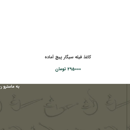
کاغذ فیله سیگار پیچ آماده
295000
تومان
به ماسترو ر