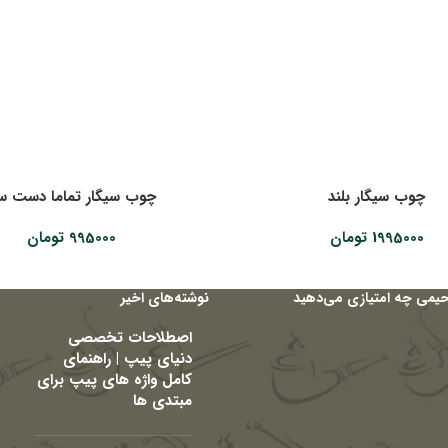
چوب سیگار بلند
چوب سیگار تماما دست سا
1995000
تومان
995000
تومان
حیمی چه امتیازی می‌دهید
نوشته‌های اخیر
اصطلاحات تخصصی
دنیای پیپ | راهنمای
کامل واژه های پیپ برای
مبتدی ها