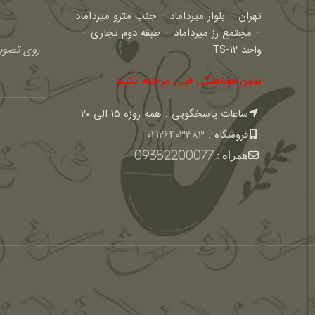
تهران – بلوار میرداماد – جنب مترو میرداماد
– مجتمع رز میرداماد – طبقه دوم تجاری –
واحد TS-12
روی تصویر
بدون هماهنگی قبلی مراجعه نکنید
ساعات پاسخگویی : همه روزه 15 الی 20
فروشگاه :
02126403383
همراه :
09352200077