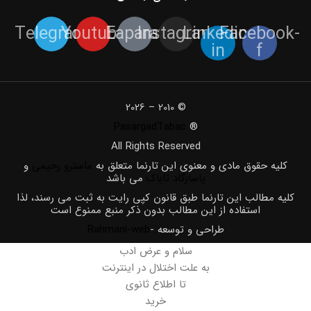
Telegram
Youtube
Eaparat
Instagram
Linkedin-
Facebook-
in
f
© 2010 – 2026
PasargadTabac
®
All Rights Reserved
كليه حقوق مادی و معنوی اين تارنما متعلق به
ماسترو رحیمی
و
پاسارگاد تاباک
می باشد
کلیه مطالب این تارنما طبق قانون کپی رایت به ثبت می رسند، لذا
استفاده از این مطالب بدون ذکر منبع ممنوع است
طراحی و توسعه -
Rahmani-web
سلام و عرض ادب
به علت اختلال در اینترنت
تا اطلاع ثانوی
خرید