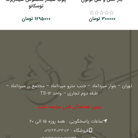
توسکانو
300000
تومان
1295000
تومان
تهران – بلوار میرداماد – جنب مترو میرداماد – مجتمع رز میرداماد –
طبقه دوم تجاری – واحد TS-12
بدون هماهنگی قبلی مراجعه نکنید
ساعات پاسخگویی : همه روزه 15 الی 20
فروشگاه :
02126403383