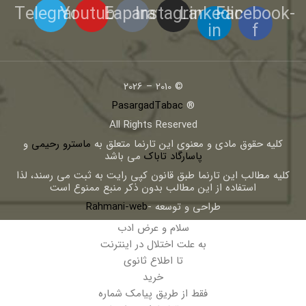
Telegram
Youtube
Eaparat
Instagram
Linkedin-
Facebook-
in
f
© 2010 – 2026
PasargadTabac
®
All Rights Reserved
كليه حقوق مادی و معنوی اين تارنما متعلق به
ماسترو رحیمی
و
پاسارگاد تاباک
می باشد
کلیه مطالب این تارنما طبق قانون کپی رایت به ثبت می رسند، لذا
استفاده از این مطالب بدون ذکر منبع ممنوع است
طراحی و توسعه -
Rahmani-web
سلام و عرض ادب
به علت اختلال در اینترنت
تا اطلاع ثانوی
خرید
فقط از طریق پیامک شماره