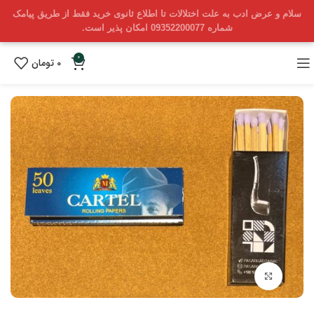
سلام و عرض ادب به علت اختلالات تا اطلاع ثانوی خرید فقط از طریق پیامک
شماره 09352200077 امکان پذیر است.
0
0
تومان
بزرگنمایی تصویر