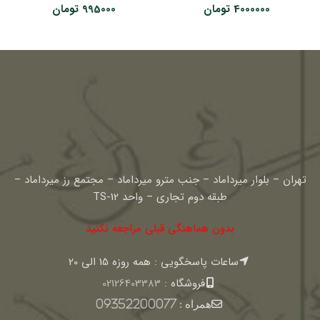
4000000
تومان
995000
تومان
تهران – بلوار میرداماد – جنب مترو میرداماد – مجتمع رز میرداماد –
طبقه دوم تجاری – واحد TS-12
بدون هماهنگی قبلی مراجعه نکنید
ساعات پاسخگویی : همه روزه 15 الی 20
فروشگاه :
02126403383
همراه :
09352200077