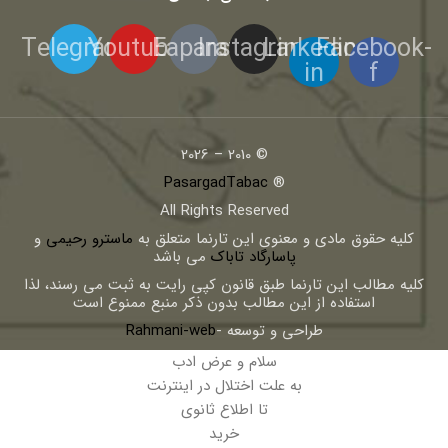
Telegram
Youtube
Eaparat
Instagram
Linkedin-
Facebook-
in
f
© 2010 – 2026
PasargadTabac
®
All Rights Reserved
كليه حقوق مادی و معنوی اين تارنما متعلق به
ماسترو رحیمی
و
پاسارگاد تاباک
می باشد
کلیه مطالب این تارنما طبق قانون کپی رایت به ثبت می رسند، لذا
استفاده از این مطالب بدون ذکر منبع ممنوع است
طراحی و توسعه -
Rahmani-web
سلام و عرض ادب
به علت اختلال در اینترنت
تا اطلاع ثانوی
خرید