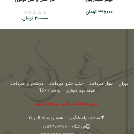
395000
تومان
300000
تومان
تهران – بلوار میرداماد – جنب مترو میرداماد – مجتمع رز میرداماد –
طبقه دوم تجاری – واحد TS-12
بدون هماهنگی قبلی مراجعه نکنید
ساعات پاسخگویی : همه روزه 15 الی 20
فروشگاه :
02126403383