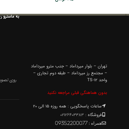
به ماسترو ر
تهران – بلوار میرداماد – جنب مترو میرداماد
– مجتمع رز میرداماد – طبقه دوم تجاری –
واحد TS-12
روی تصویر
بدون هماهنگی قبلی مراجعه نکنید
ساعات پاسخگویی : همه روزه 15 الی 20
فروشگاه :
02126403383
همراه :
09352200077