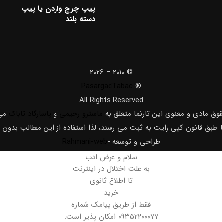
پیپ چرچ واردن یا پیپ
دسته بلند
© 2010 – 2026
PasargadTabac
®
All Rights Reserved
قوق مادی و معنوی اين تارنما متعلق به
ماسترو رحیمی
و
پاسارگاد تاباک
می 
ا طبق قانون کپی رایت به ثبت می رسند، لذا استفاده از این مطالب بدون
طراحی و توسعه -
Rahmani-web
سلام و عرض ادب
به علت اختلال در اینترنت
تا اطلاع ثانوی
خرید
فقط از طریق پیامک شماره
۰۹۳۵۲۲۰۰۰۷۷ امکان پذیر است.