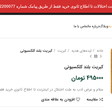
ت تا اطلاع ثانوی خرید فقط از طریق پیامک شماره 09352200077 امکان پذیر است.
یه
وبلاگ
درباره ما
تماس با ما
خانه
ایده‌های هدیه
کبریت
کبریت بلند کلکسیونی
کبریت بلند کلکسیونی
495000
تومان
سلام و عرض ادب
به علت اختلال در اینترنت
تا اطلاع ثانوی
خرید
فقط
مقایسه
افزودن به علاقه مندی