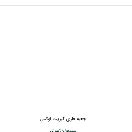
جعبه فلزی کبریت لوکس
795000
تومان