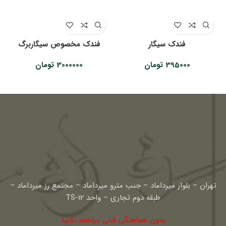
فندک سیگار
فندک مخصوص سیگاربرگ
395000
تومان
3000000
تومان
تهران – بلوار میرداماد – جنب مترو میرداماد – مجتمع رز میرداماد –
طبقه دوم تجاری – واحد TS-12
بدون هماهنگی قبلی مراجعه نکنید