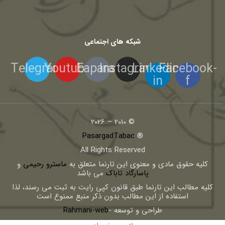
شبکه های اجتماعی
Telegram
Youtube
Eaparat
Instagram
Linkedin-
Facebook-
in
f
© 2010 – 2026
PasargadTabac
®
All Rights Reserved
كليه حقوق مادی و معنوی اين تارنما متعلق به
ماسترو رحیمی
و
پاسارگاد تاباک
می باشد
کلیه مطالب این تارنما طبق قانون کپی رایت به ثبت می رسند، لذا
استفاده از این مطالب بدون ذکر منبع ممنوع است
طراحی و توسعه -
Rahmani-web