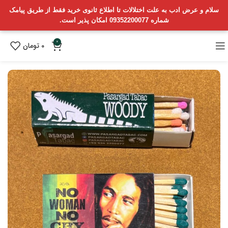
سلام و عرض ادب به علت اختلالات تا اطلاع ثانوی خرید فقط از طریق پیامک
شماره 09352200077 امکان پذیر است.
0
0
تومان