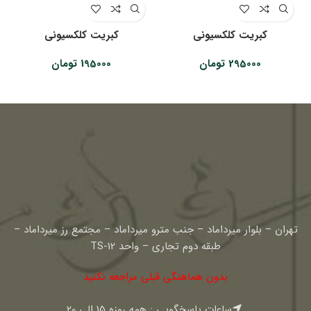
کبریت کلکسیونی
کبریت کلکسیونی
295000
تومان
195000
تومان
تهران – بلوار میرداماد – جنب مترو میرداماد – مجتمع رز میرداماد –
طبقه دوم تجاری – واحد TS-12
بدون هماهنگی قبلی مراجعه نکنید
ساعات پاسخگویی : همه روزه 15 الی 20