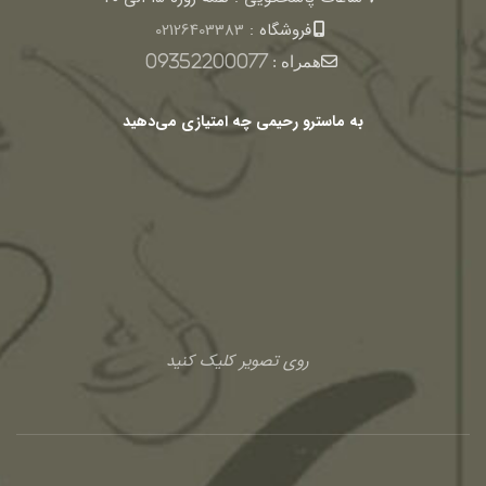
فروشگاه :
02126403383
همراه :
09352200077
به ماسترو رحیمی چه امتیازی می‌دهید
روی تصویر کلیک کنید