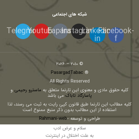
شبکه های اجتماعی
Telegram
Youtube
Eaparat
Instagram
Linkedin-
Facebook-
in
f
© 2010 – 2026
PasargadTabac
®
All Rights Reserved
كليه حقوق مادی و معنوی اين تارنما متعلق به
ماسترو رحیمی
و
پاسارگاد تاباک
می باشد
کلیه مطالب این تارنما طبق قانون کپی رایت به ثبت می رسند، لذا
استفاده از این مطالب بدون ذکر منبع ممنوع است
طراحی و توسعه -
Rahmani-web
سلام و عرض ادب
به علت اختلال در اینترنت