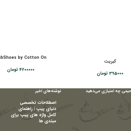
ubShoes by Cotton On
کبریت
4200000
تومان
395000
تومان
حیمی چه امتیازی می‌دهید
نوشته‌های اخیر
اصطلاحات تخصصی
دنیای پیپ | راهنمای
کامل واژه های پیپ برای
مبتدی ها