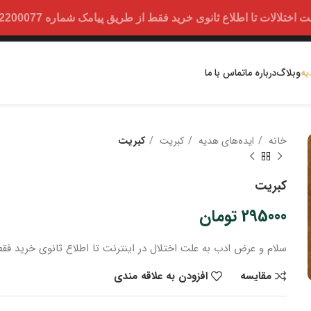
ت تا اطلاع ثانوی خرید فقط از طریق پیامک شماره 09352200077 امکان پذیر است.
یه
وبلاگ
درباره ما
تماس با ما
خانه
ایده‌های هدیه
کبریت
کبریت
کبریت
295000
تومان
سلام و عرض ادب
به علت اختلال در اینترنت
تا اطلاع ثانوی
خرید
فقط
مقایسه
افزودن به علاقه مندی