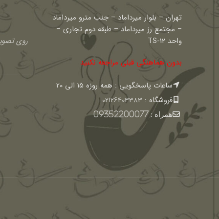
تهران – بلوار میرداماد – جنب مترو میرداماد
– مجتمع رز میرداماد – طبقه دوم تجاری –
واحد TS-12
روی تصویر
بدون هماهنگی قبلی مراجعه نکنید
ساعات پاسخگویی : همه روزه 15 الی 20
فروشگاه :
02126403383
همراه :
09352200077