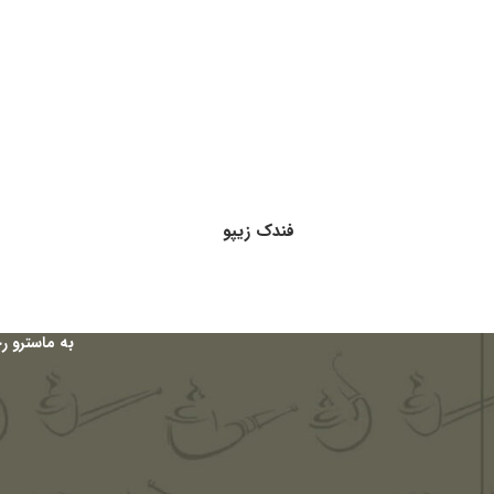
فندک زیپو
به ماسترو ر