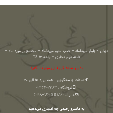
تهران – بلوار میرداماد – جنب مترو میرداماد – مجتمع رز میرداماد –
طبقه دوم تجاری – واحد TS-12
بدون هماهنگی قبلی مراجعه نکنید
ساعات پاسخگویی : همه روزه 15 الی 20
فروشگاه :
02126403383
همراه :
09352200077
به ماسترو رحیمی چه امتیازی می‌دهید