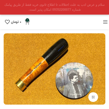
سلام و عرض ادب به علت اختلالات تا اطلاع ثانوی خرید فقط از طریق پیامک
شماره 09352200077 امکان پذیر است.
0
0
تومان
بزرگنمایی تصویر