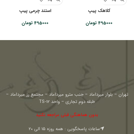
کلاهک پیپ
استند چرمی پیپ
495000
تومان
495000
تومان
تهران – بلوار میرداماد – جنب مترو میرداماد – مجتمع رز میرداماد –
طبقه دوم تجاری – واحد TS-12
بدون هماهنگی قبلی مراجعه نکنید
ساعات پاسخگویی : همه روزه 15 الی 20