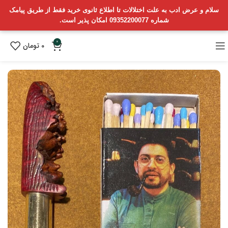
سلام و عرض ادب به علت اختلالات تا اطلاع ثانوی خرید فقط از طریق پیامک
شماره 09352200077 امکان پذیر است.
0
0
تومان