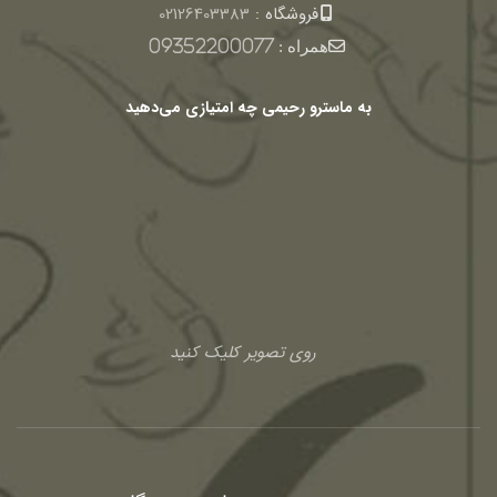
فروشگاه :
02126403383
همراه :
09352200077
به ماسترو رحیمی چه امتیازی می‌دهید
روی تصویر کلیک کنید