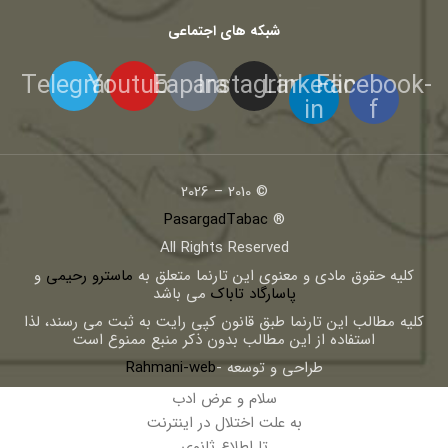
شبکه های اجتماعی
Telegram
Youtube
Eaparat
Instagram
Linkedin-
Facebook-
in
f
© 2010 – 2026
PasargadTabac
®
All Rights Reserved
كليه حقوق مادی و معنوی اين تارنما متعلق به
ماسترو رحیمی
و
پاسارگاد تاباک
می باشد
کلیه مطالب این تارنما طبق قانون کپی رایت به ثبت می رسند، لذا
استفاده از این مطالب بدون ذکر منبع ممنوع است
طراحی و توسعه -
Rahmani-web
سلام و عرض ادب
به علت اختلال در اینترنت
تا اطلاع ثانوی