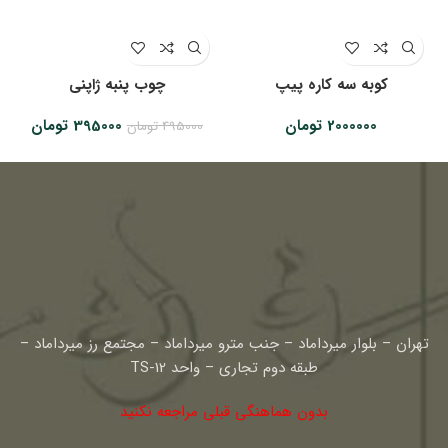
کوبه سه کاره پیپ
چوب پنبه ژاپنی
قیمت
قیمت
2000000
تومان
395000
تومان
495000
تومان
اصلی:
فعلی:
495000 تومان
395000 توم
بود.
تهران – بلوار میرداماد – جنب مترو میرداماد – مجتمع رز میرداماد –
طبقه دوم تجاری – واحد TS-12
بدون هماهنگی قبلی مراجعه نکنید