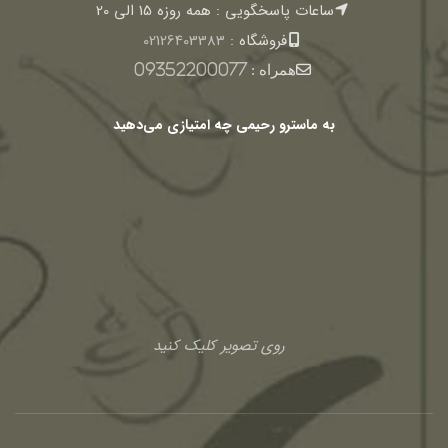
ساعات پاسخگویی : همه روزه 15 الی 20
فروشگاه :
02126403383
همراه :
09352200077
به ماسترو رحیمی چه امتیازی می‌دهید
روی تصویر کلیک کنید