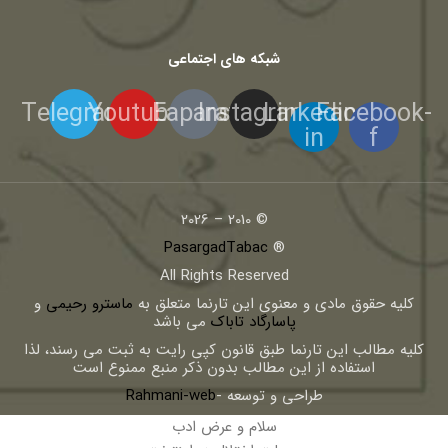
شبکه های اجتماعی
Telegram
Youtube
Eaparat
Instagram
Linkedin-
Facebook-
in
f
© 2010 – 2026
PasargadTabac
®
All Rights Reserved
كليه حقوق مادی و معنوی اين تارنما متعلق به
ماسترو رحیمی
و
پاسارگاد تاباک
می باشد
کلیه مطالب این تارنما طبق قانون کپی رایت به ثبت می رسند، لذا
استفاده از این مطالب بدون ذکر منبع ممنوع است
طراحی و توسعه -
Rahmani-web
سلام و عرض ادب