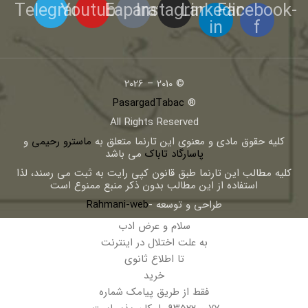
Telegram
Youtube
Eaparat
Instagram
Linkedin-
Facebook-
in
f
© 2010 – 2026
PasargadTabac
®
All Rights Reserved
كليه حقوق مادی و معنوی اين تارنما متعلق به
ماسترو رحیمی
و
پاسارگاد تاباک
می باشد
کلیه مطالب این تارنما طبق قانون کپی رایت به ثبت می رسند، لذا
استفاده از این مطالب بدون ذکر منبع ممنوع است
طراحی و توسعه -
Rahmani-web
سلام و عرض ادب
به علت اختلال در اینترنت
تا اطلاع ثانوی
خرید
فقط از طریق پیامک شماره