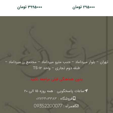
295000
تومان
3995000
تومان
تهران – بلوار میرداماد – جنب مترو میرداماد – مجتمع رز میرداماد –
طبقه دوم تجاری – واحد TS-12
بدون هماهنگی قبلی مراجعه نکنید
ساعات پاسخگویی : همه روزه 15 الی 20
فروشگاه :
02126403383
همراه :
09352200077