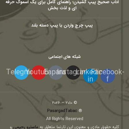
آداب صحیح پیپ کشیدن؛ راهنمای کامل برای یک اسموک حرفه
ای و لذت بخش
پیپ چرچ واردن یا پیپ دسته بلند
شبکه های اجتماعی
Telegram
Youtube
Eaparat
Instagram
Linkedin-
Facebook-
in
f
© 2010 – 2026
PasargadTabac
®
All Rights Reserved
كليه حقوق مادی و معنوی اين تارنما متعلق به
ماسترو رحیمی
و