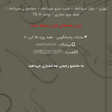
تهران – بلوار میرداماد – جنب مترو میرداماد – مجتمع رز میرداماد –
طبقه دوم تجاری – واحد TS-12
بدون هماهنگی قبلی مراجعه نکنید
ساعات پاسخگویی : همه روزه 15 الی 20
فروشگاه :
02126403383
همراه :
09352200077
به ماسترو رحیمی چه امتیازی می‌دهید