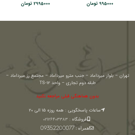
995000
تومان
2995000
تومان
تهران – بلوار میرداماد – جنب مترو میرداماد – مجتمع رز میرداماد –
طبقه دوم تجاری – واحد TS-12
بدون هماهنگی قبلی مراجعه نکنید
ساعات پاسخگویی : همه روزه 15 الی 20
فروشگاه :
02126403383
همراه :
09352200077