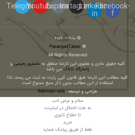
Telegram
Youtube
Eaparat
Instagram
Linkedin-
Facebook-
in
f
© 2010 – 2026
PasargadTabac
®
All Rights Reserved
كليه حقوق مادی و معنوی اين تارنما متعلق به
ماسترو رحیمی
و
پاسارگاد تاباک
می باشد
کلیه مطالب این تارنما طبق قانون کپی رایت به ثبت می رسند، لذا
استفاده از این مطالب بدون ذکر منبع ممنوع است
طراحی و توسعه -
Rahmani-web
سلام و عرض ادب
به علت اختلال در اینترنت
تا اطلاع ثانوی
خرید
فقط از طریق پیامک شماره