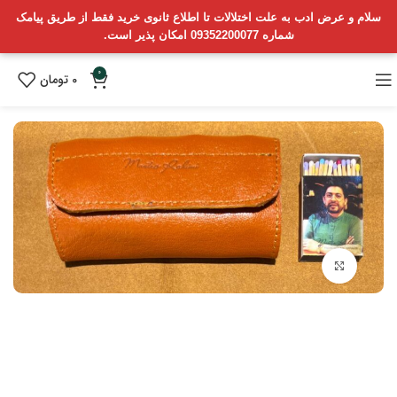
سلام و عرض ادب به علت اختلالات تا اطلاع ثانوی خرید فقط از طریق پیامک
شماره 09352200077 امکان پذیر است.
0
0
تومان
بزرگنمایی تصویر