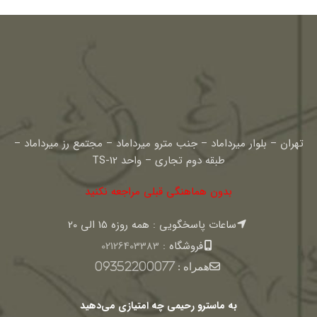
تهران – بلوار میرداماد – جنب مترو میرداماد – مجتمع رز میرداماد –
طبقه دوم تجاری – واحد TS-12
بدون هماهنگی قبلی مراجعه نکنید
ساعات پاسخگویی : همه روزه 15 الی 20
فروشگاه :
02126403383
همراه :
09352200077
به ماسترو رحیمی چه امتیازی می‌دهید