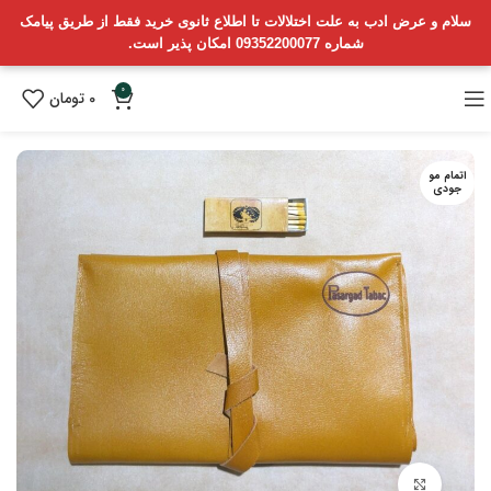
سلام و عرض ادب به علت اختلالات تا اطلاع ثانوی خرید فقط از طریق پیامک
شماره 09352200077 امکان پذیر است.
0
0
تومان
اتمام مو
جودی
بزرگنمایی تصویر