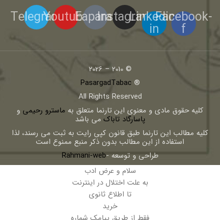
Telegram
Youtube
Eaparat
Instagram
Linkedin-
Facebook-
in
f
© 2010 – 2026
PasargadTabac
®
All Rights Reserved
كليه حقوق مادی و معنوی اين تارنما متعلق به
ماسترو رحیمی
و
پاسارگاد تاباک
می باشد
کلیه مطالب این تارنما طبق قانون کپی رایت به ثبت می رسند، لذا
استفاده از این مطالب بدون ذکر منبع ممنوع است
طراحی و توسعه -
Rahmani-web
سلام و عرض ادب
به علت اختلال در اینترنت
تا اطلاع ثانوی
خرید
فقط از طریق پیامک شماره