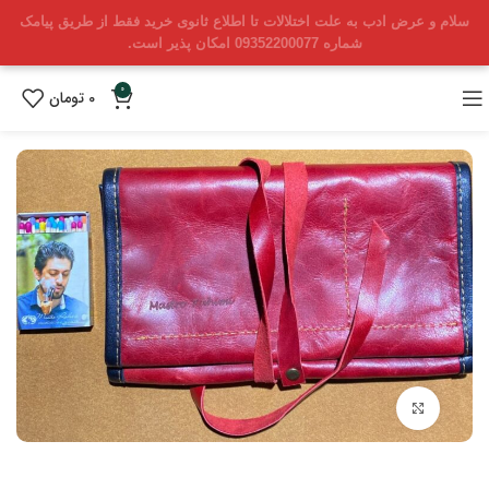
سلام و عرض ادب به علت اختلالات تا اطلاع ثانوی خرید فقط از طریق پیامک
شماره 09352200077 امکان پذیر است.
0
0
تومان
بزرگنمایی تصویر