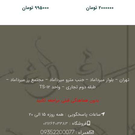
2000000
تومان
995000
تومان
تهران – بلوار میرداماد – جنب مترو میرداماد – مجتمع رز میرداماد –
طبقه دوم تجاری – واحد TS-12
بدون هماهنگی قبلی مراجعه نکنید
ساعات پاسخگویی : همه روزه 15 الی 20
فروشگاه :
02126403383
همراه :
09352200077