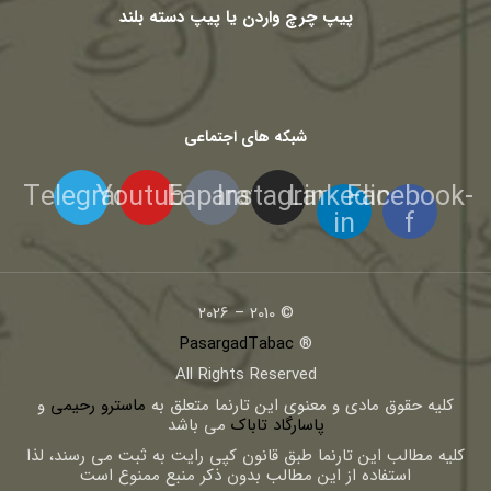
پیپ چرچ واردن یا پیپ دسته بلند
شبکه های اجتماعی
Telegram
Youtube
Eaparat
Instagram
Linkedin-
Facebook-
in
f
© 2010 – 2026
PasargadTabac
®
All Rights Reserved
كليه حقوق مادی و معنوی اين تارنما متعلق به
ماسترو رحیمی
و
پاسارگاد تاباک
می باشد
کلیه مطالب این تارنما طبق قانون کپی رایت به ثبت می رسند، لذا
استفاده از این مطالب بدون ذکر منبع ممنوع است