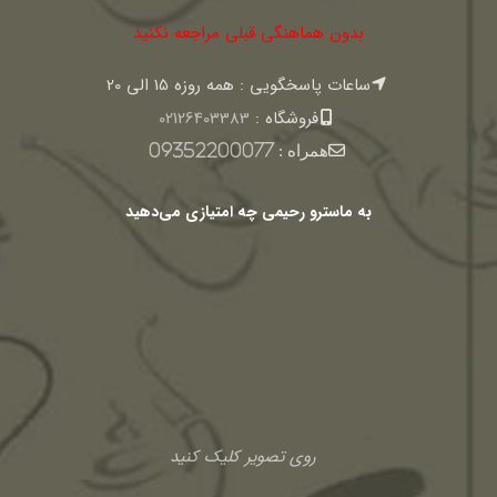
بدون هماهنگی قبلی مراجعه نکنید
ساعات پاسخگویی : همه روزه 15 الی 20
فروشگاه :
02126403383
همراه :
09352200077
به ماسترو رحیمی چه امتیازی می‌دهید
روی تصویر کلیک کنید