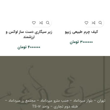
کیف چرم طبیعی زیپو
زیر سیگاری دست ساز لوکس و
ارزشمند
3000000
تومان
4000000
تومان
تهران – بلوار میرداماد – جنب مترو میرداماد – مجتمع رز میرداماد –
طبقه دوم تجاری – واحد TS-12