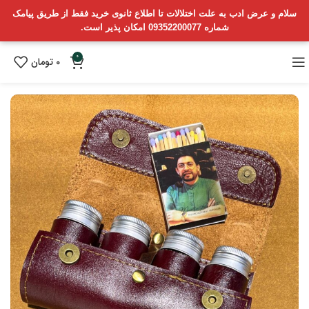
سلام و عرض ادب به علت اختلالات تا اطلاع ثانوی خرید فقط از طریق پیامک
شماره 09352200077 امکان پذیر است.
0
0
تومان