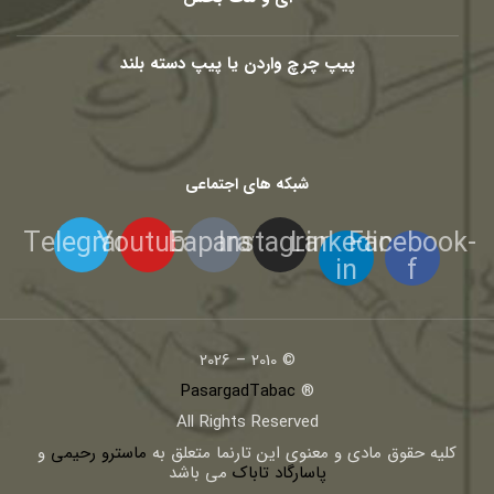
پیپ چرچ واردن یا پیپ دسته بلند
شبکه های اجتماعی
Telegram
Youtube
Eaparat
Instagram
Linkedin-
Facebook-
in
f
© 2010 – 2026
PasargadTabac
®
All Rights Reserved
كليه حقوق مادی و معنوی اين تارنما متعلق به
ماسترو رحیمی
و
پاسارگاد تاباک
می باشد