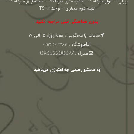
تهران – بلوار میرداماد – جنب مترو میرداماد – مجتمع رز میرداماد –
طبقه دوم تجاری – واحد TS-12
بدون هماهنگی قبلی مراجعه نکنید
ساعات پاسخگویی : همه روزه 15 الی 20
فروشگاه :
02126403383
همراه :
09352200077
به ماسترو رحیمی چه امتیازی می‌دهید