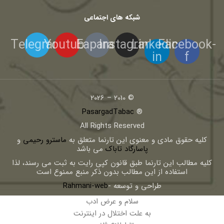
شبکه های اجتماعی
Telegram
Youtube
Eaparat
Instagram
Linkedin-
Facebook-
in
f
© 2010 – 2026
PasargadTabac
®
All Rights Reserved
كليه حقوق مادی و معنوی اين تارنما متعلق به
ماسترو رحیمی
و
پاسارگاد تاباک
می باشد
کلیه مطالب این تارنما طبق قانون کپی رایت به ثبت می رسند، لذا
استفاده از این مطالب بدون ذکر منبع ممنوع است
طراحی و توسعه -
Rahmani-web
سلام و عرض ادب
به علت اختلال در اینترنت