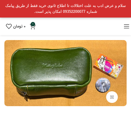
سلام و عرض ادب به علت اختلالات تا اطلاع ثانوی خرید فقط از طریق پیامک
شماره 09352200077 امکان پذیر است.
0
0
تومان
بزرگنمایی تصویر