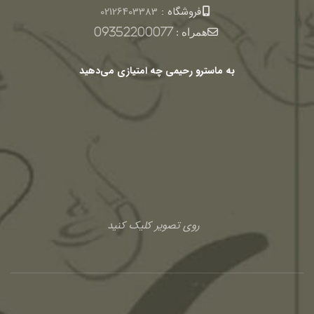
فروشگاه :
02126403383
همراه :
09352200077
به ماسترو رحیمی چه امتیازی می‌دهید
روی تصویر کلیک کنید