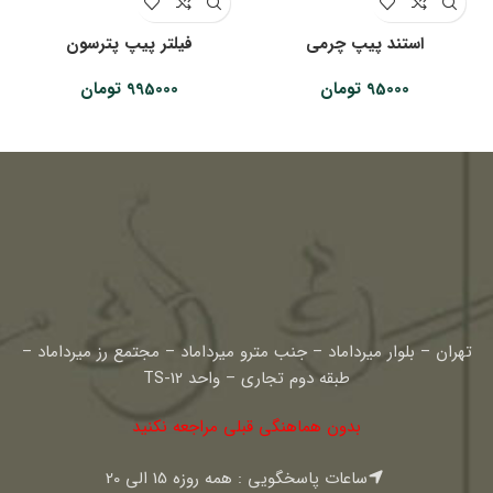
استند پیپ چرمی
فیلتر پیپ پترسون
95000
تومان
995000
تومان
تهران – بلوار میرداماد – جنب مترو میرداماد – مجتمع رز میرداماد –
طبقه دوم تجاری – واحد TS-12
بدون هماهنگی قبلی مراجعه نکنید
ساعات پاسخگویی : همه روزه 15 الی 20