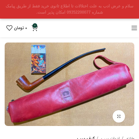
سلام و عرض ادب به علت اختلالات تا اطلاع ثانوی خرید فقط از طریق پیامک
شماره 09352200077 امکان پذیر است.
0
0
تومان
بزرگنمایی تصویر
خانه
ادوات پیپ
کیف پیپ