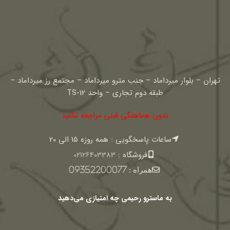
تهران – بلوار میرداماد – جنب مترو میرداماد – مجتمع رز میرداماد –
طبقه دوم تجاری – واحد TS-12
بدون هماهنگی قبلی مراجعه نکنید
ساعات پاسخگویی : همه روزه 15 الی 20
فروشگاه :
02126403383
همراه :
09352200077
به ماسترو رحیمی چه امتیازی می‌دهید