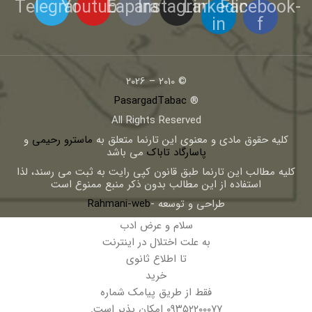
Telegram
Youtube
Eaparat
Instagram
Linkedin-
Facebook-
in
f
© 2010 – 2026
PasargadTabac
®
All Rights Reserved
كليه حقوق مادی و معنوی اين تارنما متعلق به
ماسترو رحیمی
و
پاسارگاد تاباک
می باشد
کلیه مطالب این تارنما طبق قانون کپی رایت به ثبت می رسند، لذا
استفاده از این مطالب بدون ذکر منبع ممنوع است
طراحی و توسعه -
Rahmani-web
سلام و عرض ادب
به علت اختلال در اینترنت
تا اطلاع ثانوی
خرید
فقط از طریق پیامک شماره
۰۹۳۵۲۲۰۰۰۷۷ امکان پذیر است.