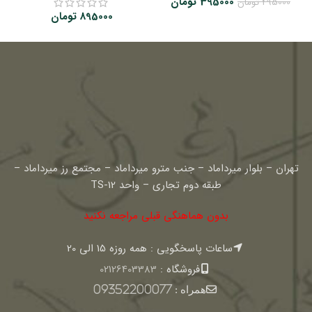
قیمت
قیمت
395000
تومان
495000
تومان
اصلی:
فعلی:
895000
تومان
495000 تومان
395000 تومان.
بود.
تهران – بلوار میرداماد – جنب مترو میرداماد – مجتمع رز میرداماد –
طبقه دوم تجاری – واحد TS-12
بدون هماهنگی قبلی مراجعه نکنید
ساعات پاسخگویی : همه روزه 15 الی 20
فروشگاه :
02126403383
همراه :
09352200077