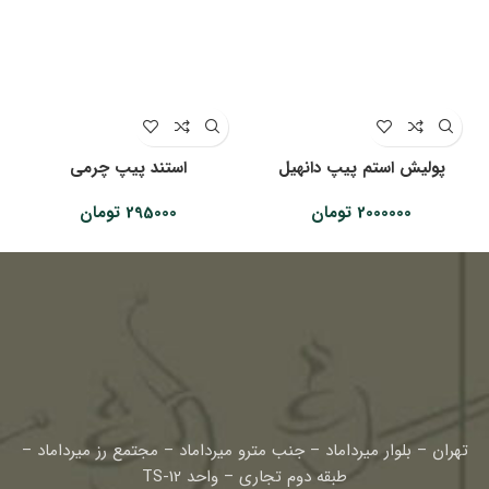
پولیش استم پیپ دانهیل
استند پیپ چرمی
2000000
تومان
295000
تومان
تهران – بلوار میرداماد – جنب مترو میرداماد – مجتمع رز میرداماد –
طبقه دوم تجاری – واحد TS-12