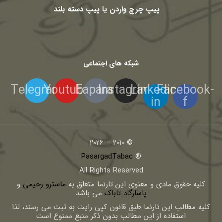
پیپ چرچ واردن یا پیپ دسته بلند
شبکه های اجتماعی
Telegram
Youtube
Eaparat
Instagram
Linkedin-
Facebook-
in
f
© 2010 – 2026
PasargadTabac
®
All Rights Reserved
كليه حقوق مادی و معنوی اين تارنما متعلق به
ماسترو رحیمی
و
پاسارگاد تاباک
می باشد
کلیه مطالب این تارنما طبق قانون کپی رایت به ثبت می رسند، لذا
استفاده از این مطالب بدون ذکر منبع ممنوع است