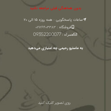
بدون هماهنگی قبلی مراجعه نکنید
ساعات پاسخگویی : همه روزه 15 الی 20
فروشگاه :
02126403383
همراه :
09352200077
به ماسترو رحیمی چه امتیازی می‌دهید
روی تصویر کلیک کنید