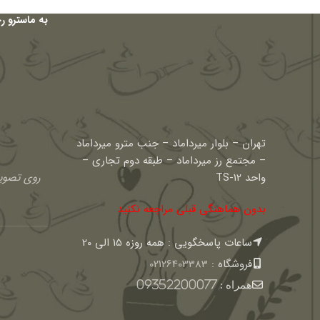
به ماسترو ر
تهران – بلوار میرداماد – جنب مترو میرداماد
– مجتمع رز میرداماد – طبقه دوم تجاری –
واحد TS-12
روی تصویر
بدون هماهنگی قبلی مراجعه نکنید
ساعات پاسخگویی : همه روزه 15 الی 20
فروشگاه :
02126403383
همراه :
09352200077