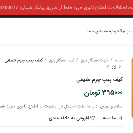
ت تا اطلاع ثانوی خرید فقط از طریق پیامک شماره 09352200077 امکان پذیر است.
یه
وبلاگ
درباره ما
تماس با ما
خانه
ادوات سیگار پیچ
کیف سیگار پیچ
کیف پیپ چرم طبیعی
کیف پیپ چرم طبیعی
395000
تومان
سلام و عرض ادب
به علت اختلال در اینترنت
تا اطلاع ثانوی
خرید
فقط
مقایسه
افزودن به علاقه مندی