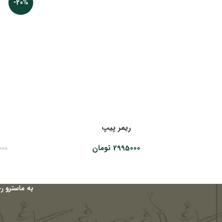
-20%
ریمر پیپ
2995000
تومان
000
به ماسترو ر