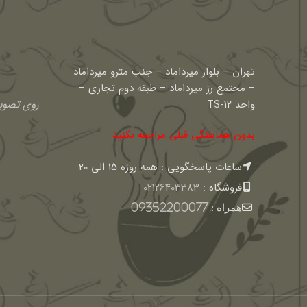
تهران – بلوار میرداماد – جنب مترو میرداماد
– مجتمع رز میرداماد – طبقه دوم تجاری –
واحد TS-12
روی تصویر
بدون هماهنگی قبلی مراجعه نکنید
ساعات پاسخگویی : همه روزه 15 الی 20
فروشگاه :
02126403383
همراه :
09352200077